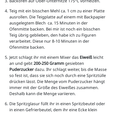
Backofen auf Ober-Unterhitze 175°C vorheizen. 
Teig mit ein bisschen Mehl ca. 1 cm zu einer Platte 
ausrollen. Die Teigplatte auf einem mit Backpapier 
ausgelegtem Blech  ca. 15 Minuten in der 
Ofenmitte backen. Bei mir ist noch ein bisschen 
Teig übrig geblieben, den habe ich zu Figuren 
verarbeitet. Diese nur 8-10 Minuten in der 
Ofenmitte backen.
Jetzt schlagt ihr mit einem Mixer das 
Eiweiß 
leicht 
an und gebt
 200-250 Gramm
 gesiebten 
Puderzucker 
dazu. Ihr schlagt weiter, bis die Masse 
so fest ist, dass sie sich noch durch eine Spritztülle 
drücken lässt. Die Menge vom Puderzucker hängt 
immer mit der Größe des Eiweißes zusammen. 
Deshalb kann die Menge variieren.
Die Spritzglasur füllt ihr in einen Spritzbeutel oder 
in einen Gefrierbeutel, dem ihr eine Ecke klein 