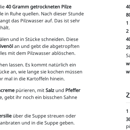
ie
 40 Gramm getrockneten Pilze
4
unde in Ruhe quellen. Nach dieser Stunde 
8
fangt das Pilzwasser auf. Das ist sehr 
1
hält.
2 
älen und in Stücke schneiden. Diese 
4
livenöl 
an und gebt die abgetropften 
2
alles mit dem Pilzwasser ablöschen. 
Sa
w
en lassen. Es kommt natürlich ein 
ücke an, wie lange sie kochen müssen 
w
 mal in die Kartoffeln hinein. 
jacreme
 pürieren, mit 
Salz
 und
 Pfeffer
Z
, gebt ihr noch ein bisschen Sahne 
1
rsilie
 über die Suppe streuen oder 
3
 anbraten und in die Suppe geben.
p