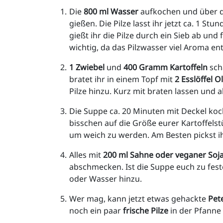
Die 
800 ml Wasser 
aufkochen
und über d
gießen. Die Pilze lasst ihr jetzt ca. 1 St
gießt ihr die Pilze durch ein Sieb ab und 
wichtig, da das Pilzwasser viel Aroma ent
1 Zwiebel
 und 
400 Gramm Kartoffeln 
sch
bratet ihr in einem Topf mit 
2 Esslöffel O
Pilze hinzu. Kurz mit braten lassen und 
Die Suppe ca. 20 Minuten mit Deckel koch
bisschen auf die Größe eurer Kartoffelst
um weich zu werden. Am Besten pickst ihr
Alles mit 
200 ml Sahne oder veganer So
abschmecken. Ist die Suppe euch zu feste
oder Wasser hinzu.
Wer mag, kann jetzt etwas gehackte
 Pete
noch ein paar 
frische Pilze
 in der Pfanne