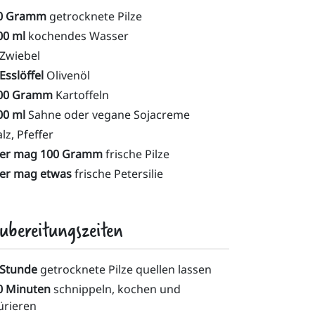
0 Gramm
getrocknete Pilze
00 ml
kochendes Wasser
Zwiebel
Esslöffel
Olivenöl
00 Gramm
Kartoffeln
00 ml
Sahne oder vegane Sojacreme
lz, Pfeffer
er mag 100 Gramm
frische Pilze
er mag etwas
frische Petersilie
ubereitungszeiten
 Stunde
getrocknete Pilze quellen lassen
0 Minuten
schnippeln, kochen und
ürieren