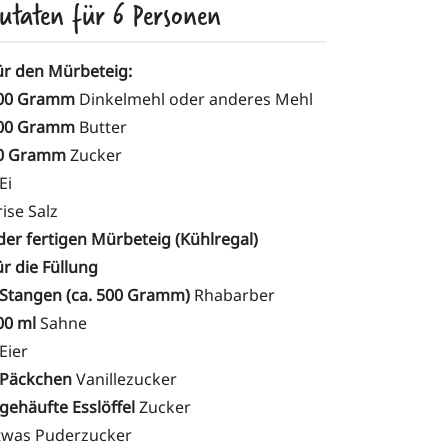
utaten für
6
Personen
ür den Mürbeteig:
00 Gramm
Dinkelmehl oder anderes Mehl
00 Gramm
Butter
0 Gramm
Zucker
Ei
rise Salz
der fertigen Mürbeteig (Kühlregal)
ür die Füllung
 Stangen (ca. 500 Gramm)
Rhabarber
00 ml
Sahne
Eier
 Päckchen
Vanillezucker
 gehäufte Esslöffel
Zucker
twas Puderzucker