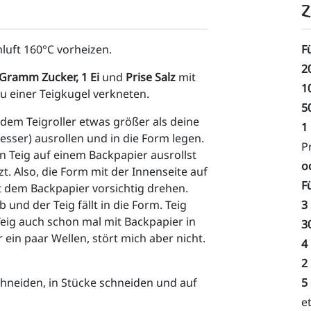
Z
uft 160°C vorheizen. 
F
2
Gramm Zucker, 1 Ei 
und 
Prise Salz
 mit 
1
einer Teigkugel verkneten. 
5
dem Teigroller etwas größer als deine 
1
ser) ausrollen und in die Form legen. 
P
n Teig auf einem Backpapier ausrollst 
o
t. Also, die Form mit der Innenseite auf 
F
t dem Backpapier vorsichtig drehen. 
und der Teig fällt in die Form. Teig 
3
Teig auch schon mal mit Backpapier in 
3
in paar Wellen, stört mich aber nicht. 
4
2
neiden, in Stücke schneiden und auf 
5
e