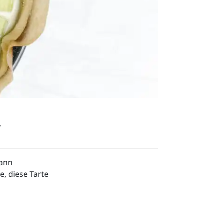
t
ann 
 diese Tarte 