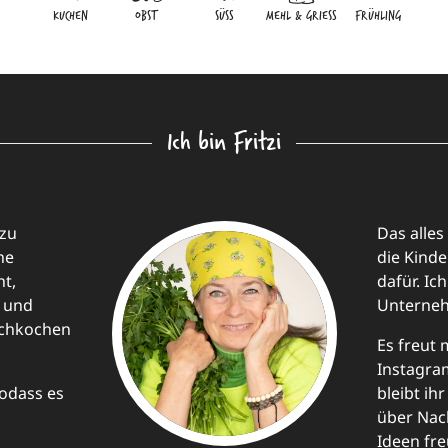
KUCHEN
OBST
SÜSS
MEHL & GRIESS
FRÜHLING
Ich bin Fritzi
 zu
Das alles
ne
die Kinde
t,
dafür. Ic
e und
Unternehm
achkochen
Es freut 
Instagra
odass es
bleibt i
über Nac
Ideen fre