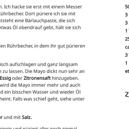
en. Ich hacke sie erst mit einem Messer 
5
hrbecher. Dort püriere ich sie mit 
3 
tsteht eine Bärlauchpaste, die sich 
3
twas Öl obendrauf gebt, hält sie sich 
1 
2
en Rührbecher, in dem ihr gut pürieren 
c
3 
1
isch aufschlagen und ganz langsam 
n zu lassen. Die Mayo dickt nun sehr an 
e
 Essig
 oder
 Zitronensaft
 hinzugeben. 
, wird die Mayo immer mehr und auch 
Z
d ein bisschen Wasser und wieder Öl 
eint. Falls was schief geht, siehe unter 
er
 und mit 
Salz. 
inein und püriert alles noch einmal 