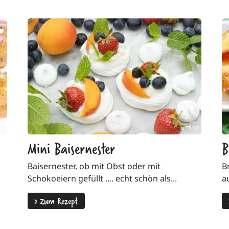
Mini Baisernester
B
Baisernester, ob mit Obst oder mit
B
Schokoeiern gefüllt .... echt schön als...
a
>
Zum Rezept