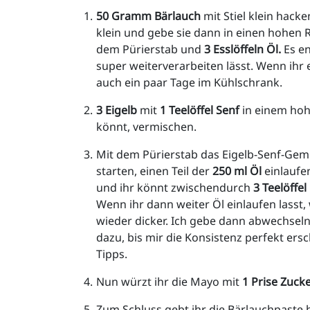
50 Gramm Bärlauch
 mit Stiel klein hack
klein und gebe sie dann in einen hohen Rü
dem Pürierstab und
 3 Esslöffeln Öl. 
Es en
super weiterverarbeiten lässt. Wenn ihr e
auch ein paar Tage im Kühlschrank.
3 Eigelb
 mit 
1 Teelöffel Senf
 in einem hoh
könnt, vermischen.
Mit dem Pürierstab das Eigelb-Senf-Gem
starten, einen Teil der 
250 ml Öl
 einlaufe
und ihr könnt zwischendurch 
3 Teelöffel
Wenn ihr dann weiter Öl einlaufen lasst
wieder dicker. Ich gebe dann abwechseln
dazu, bis mir die Konsistenz perfekt ersch
Tipps.
Nun würzt ihr die Mayo mit 
1 Prise Zuck
Zum Schluss gebt ihr die Bärlauchpaste h