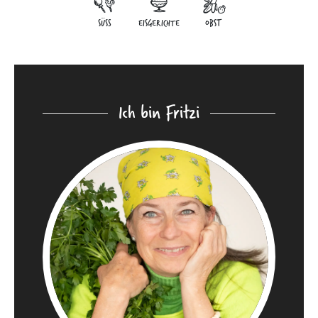
SÜSS
EISGERICHTE
OBST
Ich bin Fritzi