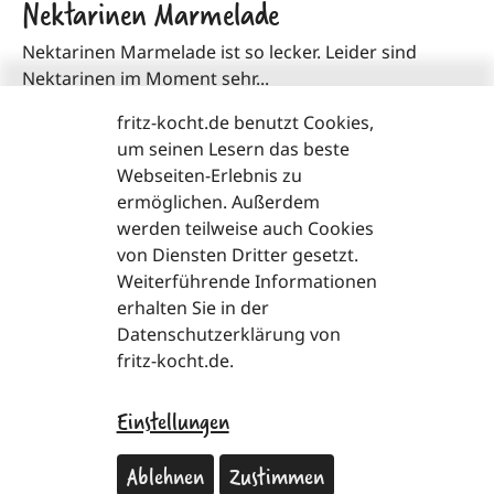
Nektarinen Marmelade
Nektarinen Marmelade ist so lecker. Leider sind
Nektarinen im Moment sehr...
fritz-kocht.de benutzt Cookies,
>
Zum Rezept
um seinen Lesern das beste
Webseiten-Erlebnis zu
ermöglichen. Außerdem
Loading...
werden teilweise auch Cookies
von Diensten Dritter gesetzt.
Weiterführende Informationen
erhalten Sie in der
Datenschutzerklärung von
fritz-kocht.de.
Einstellungen
copyright
2026
Facebook
Instagram
Pinter
T
Ablehnen
Zustimmen
Impressum
Datenschutzerklärung