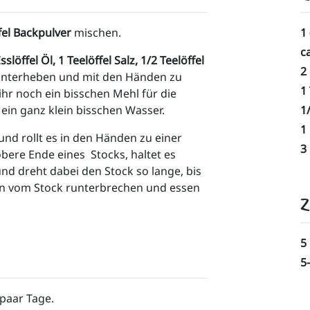
fel Backpulver
 mischen. 
1
c
Esslöffel Öl, 1 Teelöffel Salz, 1/2 Teelöffel 
2
nterheben und mit den Händen zu 
1 
ihr noch ein bisschen Mehl für die 
ein ganz klein bisschen Wasser. 
1
1
und rollt es in den Händen zu einer 
3 
ere Ende eines  Stocks, haltet es 
und dreht dabei den Stock so lange, bis 
nn vom Stock runterbrechen und essen 
Z
5
5
paar Tage. 