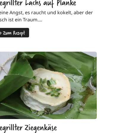
egrillter Lachs auf Planke
eine Angst, es raucht und kokelt, aber der
sch ist ein Traum....
>
Zum Rezept
egrillter Ziegenkäse