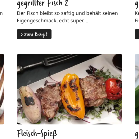
gegrillter Fisch 2
g
an
Der Fisch bleibt so saftig und behält seinen
K
Eigengeschmack, echt super....
Fi
>
Zum Rezept
Fleisch-Spieß
g