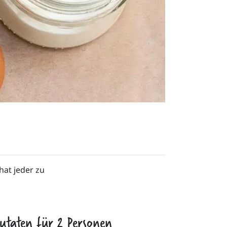
at jeder zu 
utaten für
2
Personen