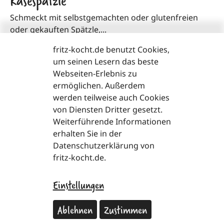
Schmeckt mit selbstgemachten oder glutenfreien
oder gekauften Spätzle,...
fritz-kocht.de benutzt Cookies,
>
Zum Rezept
um seinen Lesern das beste
Webseiten-Erlebnis zu
ermöglichen. Außerdem
Loading...
werden teilweise auch Cookies
von Diensten Dritter gesetzt.
Weiterführende Informationen
erhalten Sie in der
Datenschutzerklärung von
fritz-kocht.de.
Einstellungen
copyright
2026
Facebook
Instagram
Pinter
T
Ablehnen
Zustimmen
Impressum
Datenschutzerklärung